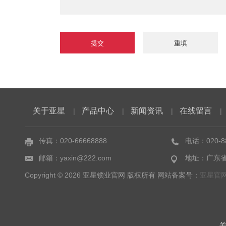
关于亚星
产品中心
新闻资讯
在线留言
|
|
|
|
传真：020-66668888
电话：020-88
邮箱：yaxin@222.com
地址：广东省
Copyright © 2026 亚星锁业官网 版权所有 网站备案号：
亚星官网y