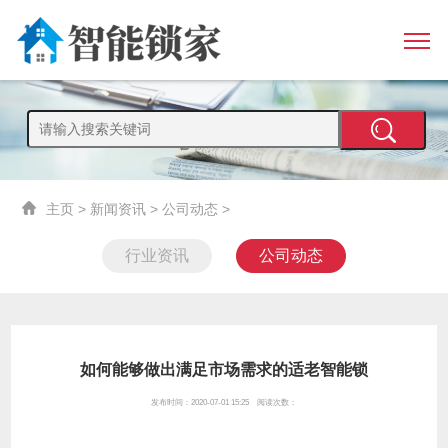
主页
>
新闻资讯
>
公司动态
>
行业资讯
公司动态
如何能够做出满足市场需求的适老智能锁
发布时间：2020-07-01 15:25 阅读次数：